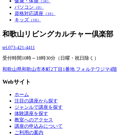
健康・体操
（58）
パソコン
（0）
資格対応講座
（16）
キッズ
（16）
和歌山リビングカルチャー倶楽部
tel.
073-421-4411
受付時間10時～18時30分（日曜・祝日除く）
和歌山県和歌山市本町2丁目1番地 フォルテワジマ4階
Webサイト
ホーム
注目の講座から探す
ジャンルで講座を探す
体験講座を探す
教室へのアクセス
講座の申込みについて
ご利用の案内