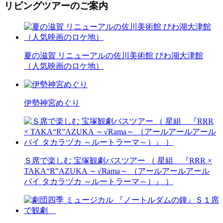
リビングツアーのご案内
夏の滋賀 リニューアルの佐川美術館 びわ湖大津館
（人気映画のロケ地）
伊勢神宮めぐり
Ｓ席で楽しむ 宝塚観劇バスツアー （ 星組 『RRR ×
TAKA“R”AZUKA ～√Rama～ （アールアールアール
バイ タカラヅカ ～ルートラーマ～）』 ）