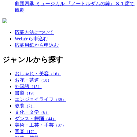
劇団四季 ミュージカル 『ノートルダムの鐘』Ｓ１席で
観劇
応募方法について
Webから申込む
応募用紙から申込む
ジャンルから探す
おしゃれ・美容
（16）
お花・茶道
（10）
外国語
（15）
書道
（19）
エンジョイライフ
（39）
教養
（7）
文化・文学
（6）
ダンス・舞踊
（44）
美術・工芸・手芸
（37）
音楽
（17）