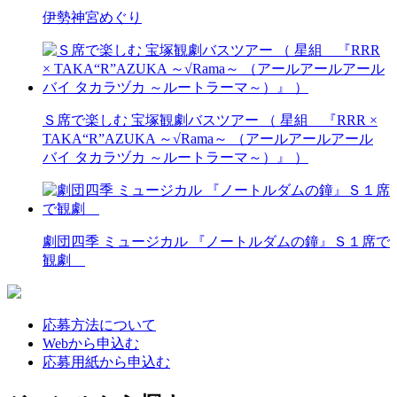
伊勢神宮めぐり
Ｓ席で楽しむ 宝塚観劇バスツアー （ 星組 『RRR ×
TAKA“R”AZUKA ～√Rama～ （アールアールアール
バイ タカラヅカ ～ルートラーマ～）』 ）
劇団四季 ミュージカル 『ノートルダムの鐘』Ｓ１席で
観劇
応募方法について
Webから申込む
応募用紙から申込む