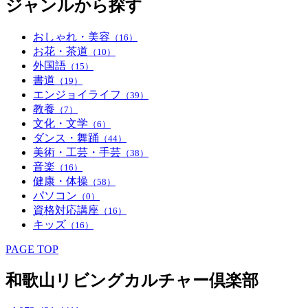
ジャンルから探す
おしゃれ・美容
（16）
お花・茶道
（10）
外国語
（15）
書道
（19）
エンジョイライフ
（39）
教養
（7）
文化・文学
（6）
ダンス・舞踊
（44）
美術・工芸・手芸
（38）
音楽
（16）
健康・体操
（58）
パソコン
（0）
資格対応講座
（16）
キッズ
（16）
PAGE TOP
和歌山リビングカルチャー倶楽部