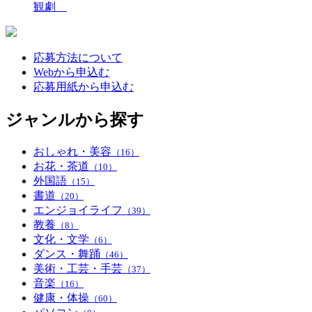
観劇
応募方法について
Webから申込む
応募用紙から申込む
ジャンルから探す
おしゃれ・美容
（16）
お花・茶道
（10）
外国語
（15）
書道
（20）
エンジョイライフ
（39）
教養
（8）
文化・文学
（6）
ダンス・舞踊
（46）
美術・工芸・手芸
（37）
音楽
（16）
健康・体操
（60）