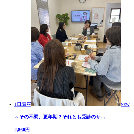
1日講座
NEW
～その不調、更年期？それとも受診のサ
…
2,860
円