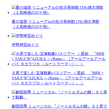
夏の滋賀 リニューアルの佐川美術館 びわ湖大津館
（人気映画のロケ地）
伊勢神宮めぐり
Ｓ席で楽しむ 宝塚観劇バスツアー （ 星組 『RRR ×
TAKA“R”AZUKA ～√Rama～ （アールアールアール
バイ タカラヅカ ～ルートラーマ～）』 ）
劇団四季 ミュージカル 『ノートルダムの鐘』Ｓ１席で