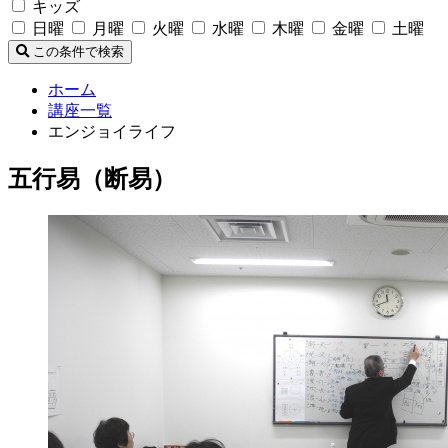
キッズ
日曜
月曜
火曜
水曜
木曜
金曜
土曜
この条件で検索
ホーム
講座一覧
エンジョイライフ
五行易（断易）