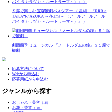
Ｓ席で楽しむ 宝塚観劇バスツアー （ 星組 『RRR ×
TAKA“R”AZUKA ～√Rama～ （アールアールアール
バイ タカラヅカ ～ルートラーマ～）』 ）
劇団四季 ミュージカル 『ノートルダムの鐘』Ｓ１席で
観劇
応募方法について
Webから申込む
応募用紙から申込む
ジャンルから探す
おしゃれ・美容
（16）
お花・茶道
（10）