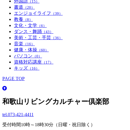
外国語
（15）
書道
（20）
エンジョイライフ
（39）
教養
（8）
文化・文学
（6）
ダンス・舞踊
（43）
美術・工芸・手芸
（36）
音楽
（16）
健康・体操
（60）
パソコン
（0）
資格対応講座
（17）
キッズ
（16）
PAGE TOP
和歌山リビングカルチャー倶楽部
tel.
073-421-4411
受付時間10時～18時30分（日曜・祝日除く）