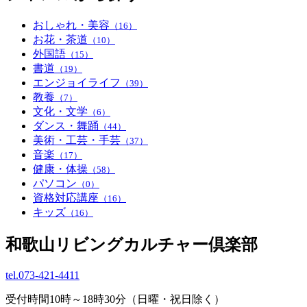
おしゃれ・美容
（16）
お花・茶道
（10）
外国語
（15）
書道
（19）
エンジョイライフ
（39）
教養
（7）
文化・文学
（6）
ダンス・舞踊
（44）
美術・工芸・手芸
（37）
音楽
（17）
健康・体操
（58）
パソコン
（0）
資格対応講座
（16）
キッズ
（16）
和歌山リビングカルチャー倶楽部
tel.
073-421-4411
受付時間10時～18時30分（日曜・祝日除く）