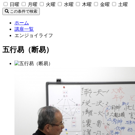
日曜
月曜
火曜
水曜
木曜
金曜
土曜
この条件で検索
ホーム
講座一覧
エンジョイライフ
五行易（断易）