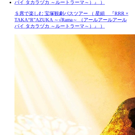
Ｓ席で楽しむ 宝塚観劇バスツアー （ 星組 『RRR ×
TAKA“R”AZUKA ～√Rama～ （アールアールアール
バイ タカラヅカ ～ルートラーマ～）』 ）