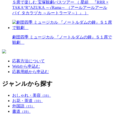
Ｓ席で楽しむ 宝塚観劇バスツアー （ 星組 『RRR ×
TAKA“R”AZUKA ～√Rama～ （アールアールアール
バイ タカラヅカ ～ルートラーマ～）』 ）
劇団四季 ミュージカル 『ノートルダムの鐘』Ｓ１席で
観劇
応募方法について
Webから申込む
応募用紙から申込む
ジャンルから探す
おしゃれ・美容
（16）
お花・茶道
（10）
外国語
（15）
書道
（19）