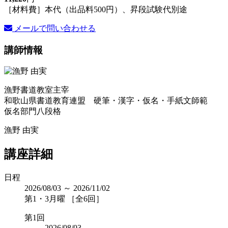
［材料費］本代（出品料500円）、昇段試験代別途
メールで問い合わせる
講師情報
漁野書道教室主宰
和歌山県書道教育連盟 硬筆・漢字・仮名・手紙文師範
仮名部門八段格
漁野 由実
講座詳細
日程
2026/08/03 ～ 2026/11/02
第1・3月曜 ［全6回］
第1回
2026/08/03