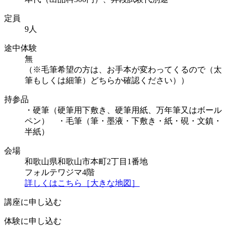
定員
9人
途中体験
無
（※毛筆希望の方は、お手本が変わってくるので（太
筆もしくは細筆）どちらか確認ください））
持参品
・硬筆（硬筆用下敷き、硬筆用紙、万年筆又はボール
ペン） ・毛筆（筆・墨液・下敷き・紙・硯・文鎮・
半紙）
会場
和歌山県和歌山市本町2丁目1番地
フォルテワジマ4階
詳しくはこちら［大きな地図］
講座に申し込む
体験に申し込む