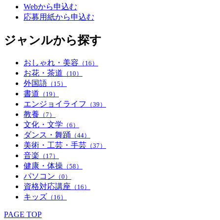
Webから申込む
応募用紙から申込む
ジャンルから探す
おしゃれ・美容
（16）
お花・茶道
（10）
外国語
（15）
書道
（19）
エンジョイライフ
（39）
教養
（7）
文化・文学
（6）
ダンス・舞踊
（44）
美術・工芸・手芸
（37）
音楽
（17）
健康・体操
（58）
パソコン
（0）
資格対応講座
（16）
キッズ
（16）
PAGE TOP