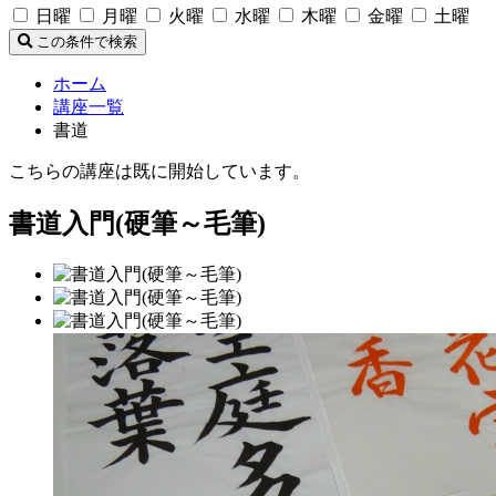
日曜
月曜
火曜
水曜
木曜
金曜
土曜
この条件で検索
ホーム
講座一覧
書道
こちらの講座は既に開始しています。
書道入門(硬筆～毛筆)