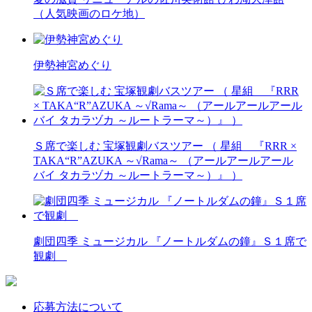
（人気映画のロケ地）
伊勢神宮めぐり
Ｓ席で楽しむ 宝塚観劇バスツアー （ 星組 『RRR ×
TAKA“R”AZUKA ～√Rama～ （アールアールアール
バイ タカラヅカ ～ルートラーマ～）』 ）
劇団四季 ミュージカル 『ノートルダムの鐘』Ｓ１席で
観劇
応募方法について