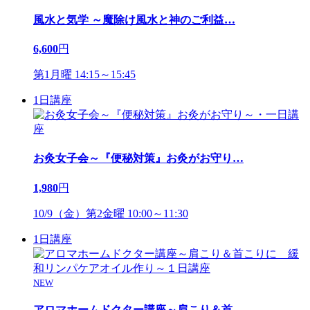
風水と気学 ～魔除け風水と神のご利益
…
6,600
円
第1月曜 14:15～15:45
1日講座
お灸女子会～『便秘対策』お灸がお守り
…
1,980
円
10/9（金）第2金曜 10:00～11:30
1日講座
NEW
アロマホームドクター講座～肩こり＆首
…