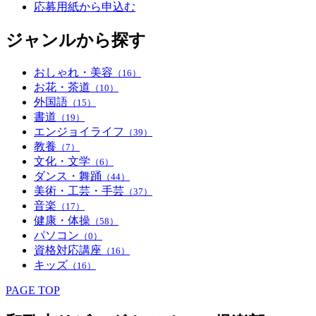
応募用紙から申込む
ジャンルから探す
おしゃれ・美容
（16）
お花・茶道
（10）
外国語
（15）
書道
（19）
エンジョイライフ
（39）
教養
（7）
文化・文学
（6）
ダンス・舞踊
（44）
美術・工芸・手芸
（37）
音楽
（17）
健康・体操
（58）
パソコン
（0）
資格対応講座
（16）
キッズ
（16）
PAGE TOP