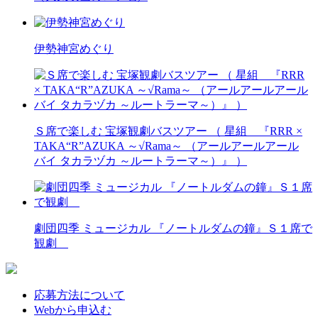
伊勢神宮めぐり
Ｓ席で楽しむ 宝塚観劇バスツアー （ 星組 『RRR ×
TAKA“R”AZUKA ～√Rama～ （アールアールアール
バイ タカラヅカ ～ルートラーマ～）』 ）
劇団四季 ミュージカル 『ノートルダムの鐘』Ｓ１席で
観劇
応募方法について
Webから申込む