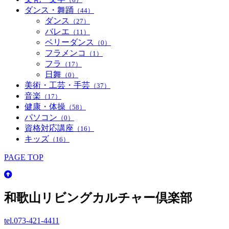
ダンス・舞踊
（44）
ダンス
（27）
バレエ
（11）
ベリーダンス
（0）
フラメンコ
（1）
フラ
（17）
日舞
（0）
美術・工芸・手芸
（37）
音楽
（17）
健康・体操
（58）
パソコン
（0）
資格対応講座
（16）
キッズ
（16）
PAGE TOP
和歌山リビングカルチャー倶楽部
tel.
073-421-4411