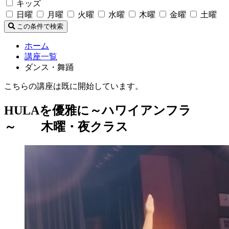
キッズ
日曜
月曜
火曜
水曜
木曜
金曜
土曜
この条件で検索
ホーム
講座一覧
ダンス・舞踊
こちらの講座は既に開始しています。
HULAを優雅に～ハワイアンフラ
～ 木曜・夜クラス