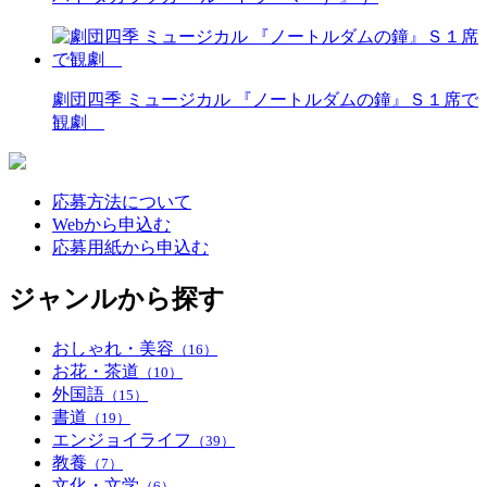
劇団四季 ミュージカル 『ノートルダムの鐘』Ｓ１席で
観劇
応募方法について
Webから申込む
応募用紙から申込む
ジャンルから探す
おしゃれ・美容
（16）
お花・茶道
（10）
外国語
（15）
書道
（19）
エンジョイライフ
（39）
教養
（7）
文化・文学
（6）