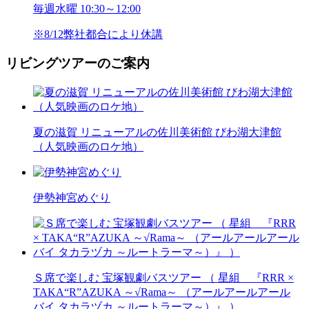
毎週水曜 10:30～12:00
※8/12弊社都合により休講
リビングツアーのご案内
夏の滋賀 リニューアルの佐川美術館 びわ湖大津館
（人気映画のロケ地）
伊勢神宮めぐり
Ｓ席で楽しむ 宝塚観劇バスツアー （ 星組 『RRR ×
TAKA“R”AZUKA ～√Rama～ （アールアールアール
バイ タカラヅカ ～ルートラーマ～）』 ）