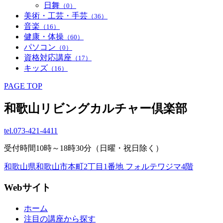
日舞
（0）
美術・工芸・手芸
（36）
音楽
（16）
健康・体操
（60）
パソコン
（0）
資格対応講座
（17）
キッズ
（16）
PAGE TOP
和歌山リビングカルチャー倶楽部
tel.
073-421-4411
受付時間10時～18時30分（日曜・祝日除く）
和歌山県和歌山市本町2丁目1番地 フォルテワジマ4階
Webサイト
ホーム
注目の講座から探す