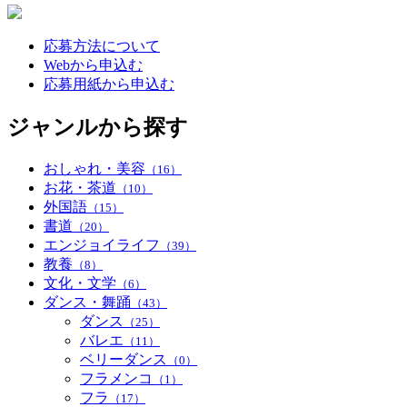
応募方法について
Webから申込む
応募用紙から申込む
ジャンルから探す
おしゃれ・美容
（16）
お花・茶道
（10）
外国語
（15）
書道
（20）
エンジョイライフ
（39）
教養
（8）
文化・文学
（6）
ダンス・舞踊
（43）
ダンス
（25）
バレエ
（11）
ベリーダンス
（0）
フラメンコ
（1）
フラ
（17）