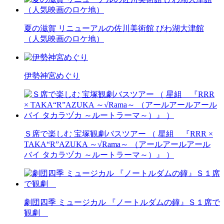
夏の滋賀 リニューアルの佐川美術館 びわ湖大津館
（人気映画のロケ地）
伊勢神宮めぐり
Ｓ席で楽しむ 宝塚観劇バスツアー （ 星組 『RRR ×
TAKA“R”AZUKA ～√Rama～ （アールアールアール
バイ タカラヅカ ～ルートラーマ～）』 ）
劇団四季 ミュージカル 『ノートルダムの鐘』Ｓ１席で
観劇