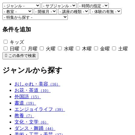
条件を追加
キッズ
日曜
月曜
火曜
水曜
木曜
金曜
土曜
この条件で検索
ジャンルから探す
おしゃれ・美容
（16）
お花・茶道
（10）
外国語
（15）
書道
（19）
エンジョイライフ
（39）
教養
（7）
文化・文学
（6）
ダンス・舞踊
（44）
美術・工芸・手芸
（37）