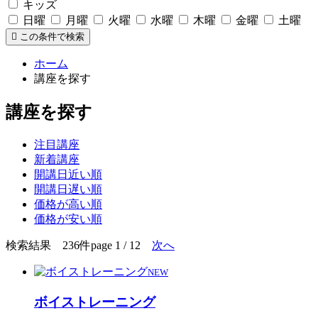
キッズ
日曜
月曜
火曜
水曜
木曜
金曜
土曜
この条件で検索
ホーム
講座を探す
講座を探す
注目講座
新着講座
開講日近い順
開講日遅い順
価格が高い順
価格が安い順
検索結果 236件
page 1 / 12
次へ
NEW
ボイストレーニング