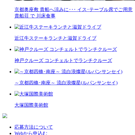
京都奥座敷 貴船へ涼みに･･･ イス･テーブル席でご用意
貴船荘 で 川床食事
近江牛ステーキランチと滋賀ドライブ
神戸クルーズ コンチェルトでランチクルーズ
～京都四條･南座～ 流白浪燦星(ルパンサンセイ)
大塚国際美術館
応募方法について
Webから申込む