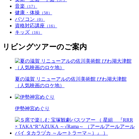
音楽
（17）
健康・体操
（58）
パソコン
（0）
資格対応講座
（16）
キッズ
（16）
リビングツアーのご案内
夏の滋賀 リニューアルの佐川美術館 びわ湖大津館
（人気映画のロケ地）
伊勢神宮めぐり