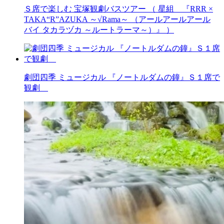
Ｓ席で楽しむ 宝塚観劇バスツアー （ 星組 『RRR ×
TAKA“R”AZUKA ～√Rama～ （アールアールアール
バイ タカラヅカ ～ルートラーマ～）』 ）
劇団四季 ミュージカル 『ノートルダムの鐘』Ｓ１席で
観劇