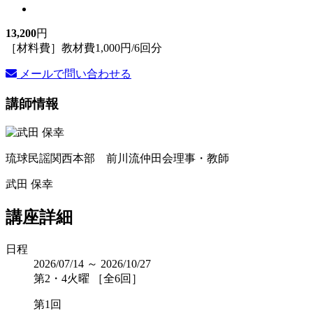
13,200
円
［材料費］教材費1,000円/6回分
メールで問い合わせる
講師情報
琉球民謡関西本部 前川流仲田会理事・教師
武田 保幸
講座詳細
日程
2026/07/14 ～ 2026/10/27
第2・4火曜 ［全6回］
第1回