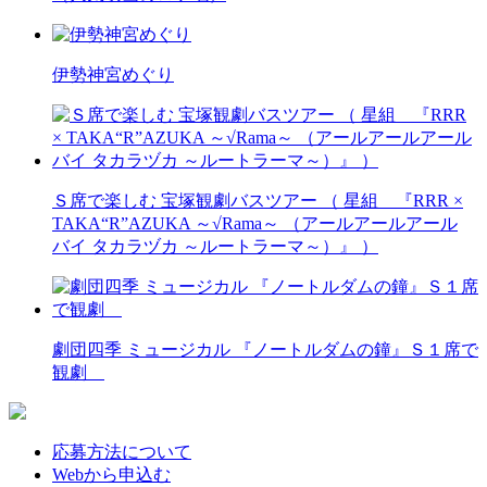
伊勢神宮めぐり
Ｓ席で楽しむ 宝塚観劇バスツアー （ 星組 『RRR ×
TAKA“R”AZUKA ～√Rama～ （アールアールアール
バイ タカラヅカ ～ルートラーマ～）』 ）
劇団四季 ミュージカル 『ノートルダムの鐘』Ｓ１席で
観劇
応募方法について
Webから申込む