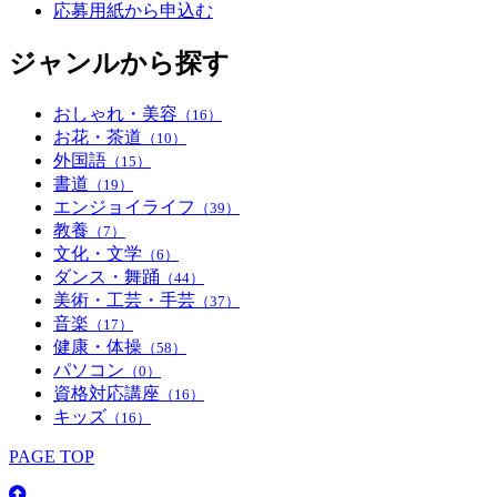
応募用紙から申込む
ジャンルから探す
おしゃれ・美容
（16）
お花・茶道
（10）
外国語
（15）
書道
（19）
エンジョイライフ
（39）
教養
（7）
文化・文学
（6）
ダンス・舞踊
（44）
美術・工芸・手芸
（37）
音楽
（17）
健康・体操
（58）
パソコン
（0）
資格対応講座
（16）
キッズ
（16）
PAGE TOP