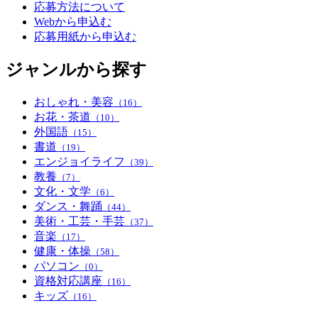
応募方法について
Webから申込む
応募用紙から申込む
ジャンルから探す
おしゃれ・美容
（16）
お花・茶道
（10）
外国語
（15）
書道
（19）
エンジョイライフ
（39）
教養
（7）
文化・文学
（6）
ダンス・舞踊
（44）
美術・工芸・手芸
（37）
音楽
（17）
健康・体操
（58）
パソコン
（0）
資格対応講座
（16）
キッズ
（16）