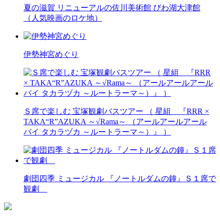
夏の滋賀 リニューアルの佐川美術館 びわ湖大津館
（人気映画のロケ地）
伊勢神宮めぐり
Ｓ席で楽しむ 宝塚観劇バスツアー （ 星組 『RRR ×
TAKA“R”AZUKA ～√Rama～ （アールアールアール
バイ タカラヅカ ～ルートラーマ～）』 ）
劇団四季 ミュージカル 『ノートルダムの鐘』Ｓ１席で
観劇