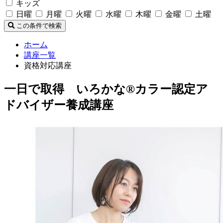
キッズ
日曜
月曜
火曜
水曜
木曜
金曜
土曜
この条件で検索
ホーム
講座一覧
資格対応講座
一日で取得 いろかな®カラー認定ア
ドバイザー養成講座