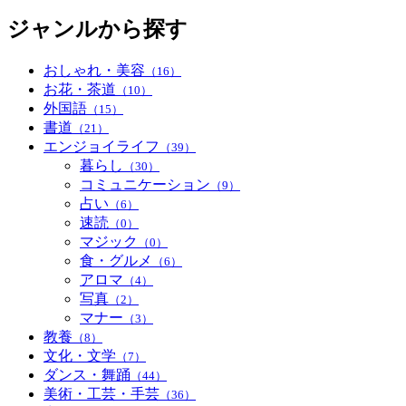
ジャンルから探す
おしゃれ・美容
（16）
お花・茶道
（10）
外国語
（15）
書道
（21）
エンジョイライフ
（39）
暮らし
（30）
コミュニケーション
（9）
占い
（6）
速読
（0）
マジック
（0）
食・グルメ
（6）
アロマ
（4）
写真
（2）
マナー
（3）
教養
（8）
文化・文学
（7）
ダンス・舞踊
（44）
美術・工芸・手芸
（36）