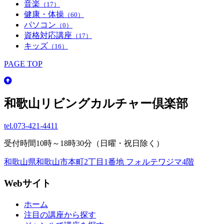
音楽
（17）
健康・体操
（60）
パソコン
（0）
資格対応講座
（17）
キッズ
（16）
PAGE TOP
和歌山リビングカルチャー倶楽部
tel.
073-421-4411
受付時間10時～18時30分（日曜・祝日除く）
和歌山県和歌山市本町2丁目1番地 フォルテワジマ4階
Webサイト
ホーム
注目の講座から探す