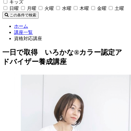
キッズ
日曜
月曜
火曜
水曜
木曜
金曜
土曜
この条件で検索
ホーム
講座一覧
資格対応講座
一日で取得 いろかな®カラー認定ア
ドバイザー養成講座