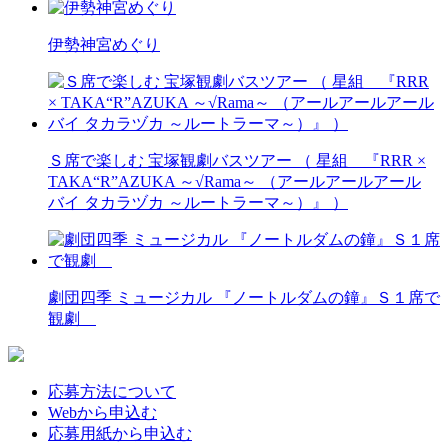
伊勢神宮めぐり
Ｓ席で楽しむ 宝塚観劇バスツアー （ 星組 『RRR ×
TAKA“R”AZUKA ～√Rama～ （アールアールアール
バイ タカラヅカ ～ルートラーマ～）』 ）
劇団四季 ミュージカル 『ノートルダムの鐘』Ｓ１席で
観劇
応募方法について
Webから申込む
応募用紙から申込む