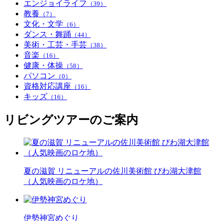
エンジョイライフ
（39）
教養
（7）
文化・文学
（6）
ダンス・舞踊
（44）
美術・工芸・手芸
（38）
音楽
（16）
健康・体操
（58）
パソコン
（0）
資格対応講座
（16）
キッズ
（16）
リビングツアーのご案内
夏の滋賀 リニューアルの佐川美術館 びわ湖大津館
（人気映画のロケ地）
伊勢神宮めぐり