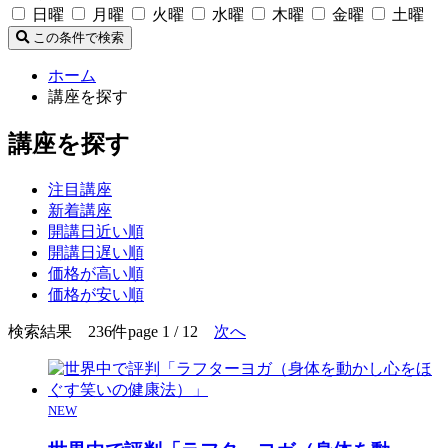
日曜
月曜
火曜
水曜
木曜
金曜
土曜
この条件で検索
ホーム
講座を探す
講座を探す
注目講座
新着講座
開講日近い順
開講日遅い順
価格が高い順
価格が安い順
検索結果 236件
page 1 / 12
次へ
NEW