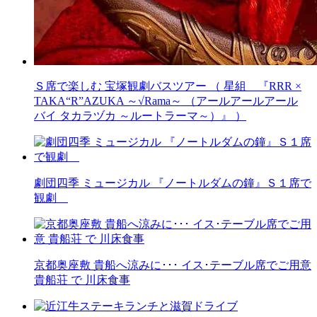
Ｓ席で楽しむ 宝塚観劇バスツアー （ 星組 『RRR ×
TAKA“R”AZUKA ～√Rama～ （アールアールアール
バイ タカラヅカ ～ルートラーマ～）』 ）
劇団四季 ミュージカル 『ノートルダムの鐘』Ｓ１席で
観劇
京都奥座敷 貴船へ涼みに･･･ イス･テーブル席でご用意
貴船荘 で 川床食事