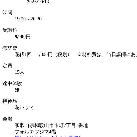
2026/10/13
時間
19:00～20:30
受講料
9,900
円
教材費
花代1回 1,800円（税別） ※材料費は、当日講師に
定員
15人
途中体験
無
持参品
花バサミ
会場
和歌山県和歌山市本町2丁目1番地
フォルテワジマ4階