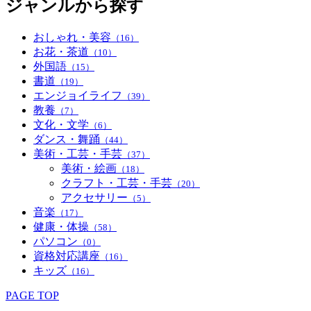
ジャンルから探す
おしゃれ・美容
（16）
お花・茶道
（10）
外国語
（15）
書道
（19）
エンジョイライフ
（39）
教養
（7）
文化・文学
（6）
ダンス・舞踊
（44）
美術・工芸・手芸
（37）
美術・絵画
（18）
クラフト・工芸・手芸
（20）
アクセサリー
（5）
音楽
（17）
健康・体操
（58）
パソコン
（0）
資格対応講座
（16）
キッズ
（16）
PAGE TOP