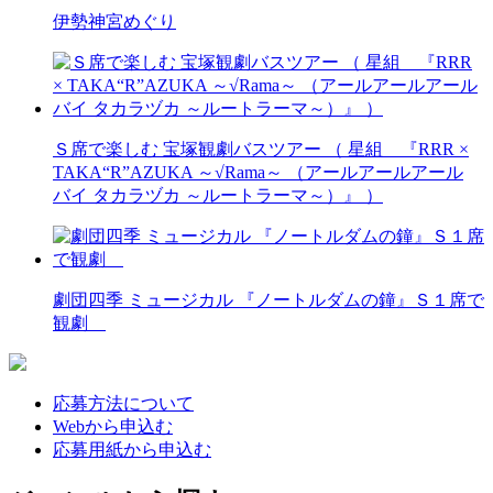
伊勢神宮めぐり
Ｓ席で楽しむ 宝塚観劇バスツアー （ 星組 『RRR ×
TAKA“R”AZUKA ～√Rama～ （アールアールアール
バイ タカラヅカ ～ルートラーマ～）』 ）
劇団四季 ミュージカル 『ノートルダムの鐘』Ｓ１席で
観劇
応募方法について
Webから申込む
応募用紙から申込む