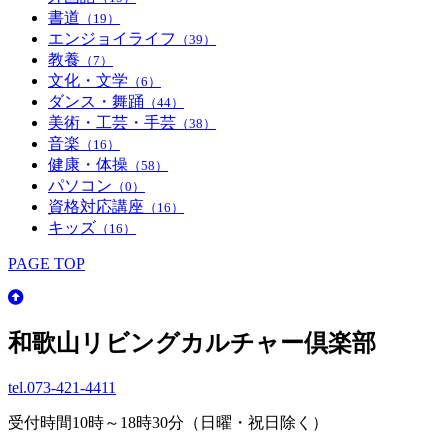
書道
（19）
エンジョイライフ
（39）
教養
（7）
文化・文学
（6）
ダンス・舞踊
（44）
美術・工芸・手芸
（38）
音楽
（16）
健康・体操
（58）
パソコン
（0）
資格対応講座
（16）
キッズ
（16）
PAGE TOP
和歌山リビングカルチャー倶楽部
tel.
073-421-4411
受付時間10時～18時30分（日曜・祝日除く）