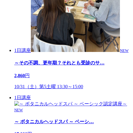
1日講座
NEW
～その不調、更年期？それとも受診のサ
…
2,860
円
10/31（土）第5土曜 13:30～15:00
1日講座
NEW
～ ボタニカルヘッドスパ ～ ベーシ
…