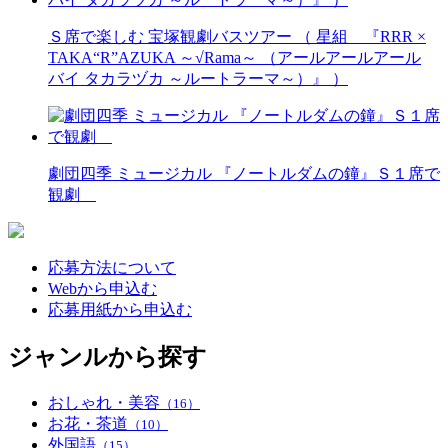
Ｓ席で楽しむ 宝塚観劇バスツアー （ 星組 『RRR ×
TAKA“R”AZUKA ～√Rama～ （アールアールアール
バイ タカラヅカ ～ルートラーマ～）』 ）
劇団四季 ミュージカル 『ノートルダムの鐘』Ｓ１席で
観劇
応募方法について
Webから申込む
応募用紙から申込む
ジャンルから探す
おしゃれ・美容
（16）
お花・茶道
（10）
外国語
（15）