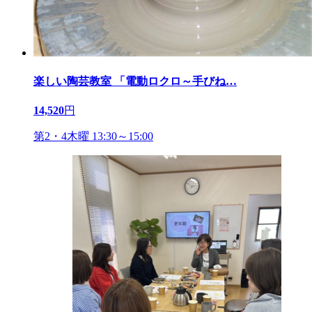
楽しい陶芸教室 「電動ロクロ～手びね
…
14,520
円
第2・4木曜 13:30～15:00