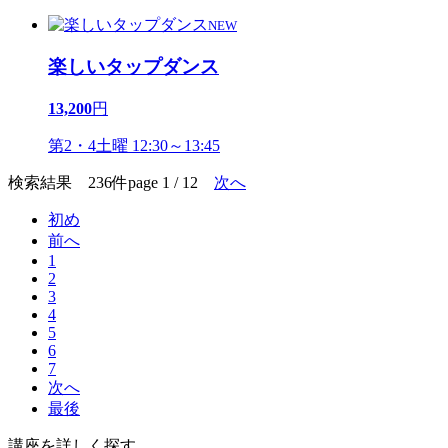
NEW
楽しいタップダンス
13,200
円
第2・4土曜 12:30～13:45
検索結果 236件
page 1 / 12
次へ
初め
前へ
1
2
3
4
5
6
7
次へ
最後
講座を詳しく探す