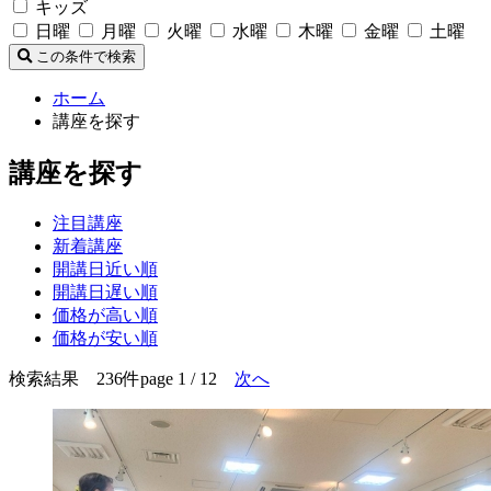
キッズ
日曜
月曜
火曜
水曜
木曜
金曜
土曜
この条件で検索
ホーム
講座を探す
講座を探す
注目講座
新着講座
開講日近い順
開講日遅い順
価格が高い順
価格が安い順
検索結果 236件
page 1 / 12
次へ