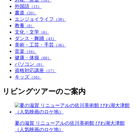
（10）
外国語
（15）
書道
（20）
エンジョイライフ
（39）
教養
（8）
文化・文学
（6）
ダンス・舞踊
（43）
美術・工芸・手芸
（36）
音楽
（16）
健康・体操
（60）
パソコン
（0）
資格対応講座
（17）
キッズ
（16）
リビングツアーのご案内
夏の滋賀 リニューアルの佐川美術館 びわ湖大津館
（人気映画のロケ地）