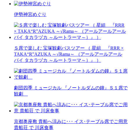
伊勢神宮めぐり
Ｓ席で楽しむ 宝塚観劇バスツアー （ 星組 『RRR ×
TAKA“R”AZUKA ～√Rama～ （アールアールアール
バイ タカラヅカ ～ルートラーマ～）』 ）
劇団四季 ミュージカル 『ノートルダムの鐘』Ｓ１席で
観劇
京都奥座敷 貴船へ涼みに･･･ イス･テーブル席でご用意
貴船荘 で 川床食事