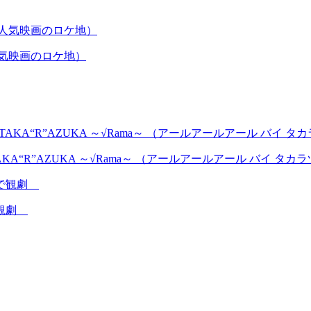
人気映画のロケ地）
AKA“R”AZUKA ～√Rama～ （アールアールアール バイ タ
で観劇