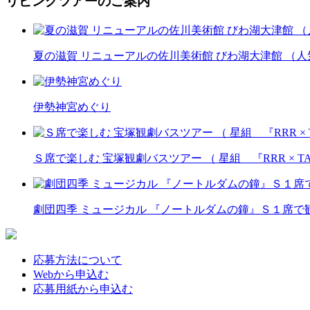
リビングツアーのご案内
夏の滋賀 リニューアルの佐川美術館 びわ湖大津館 （
伊勢神宮めぐり
Ｓ席で楽しむ 宝塚観劇バスツアー （ 星組 『RRR × T
劇団四季 ミュージカル 『ノートルダムの鐘』Ｓ１席
応募方法について
Webから申込む
応募用紙から申込む