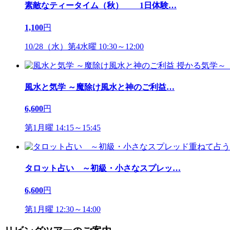
素敵なティータイム（秋） 1日体験
…
1,100
円
10/28（水）第4水曜 10:30～12:00
風水と気学 ～魔除け風水と神のご利益
…
6,600
円
第1月曜 14:15～15:45
タロット占い ～初級・小さなスプレッ
…
6,600
円
第1月曜 12:30～14:00