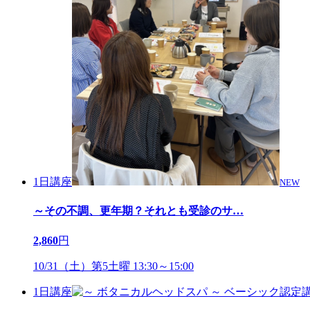
1日講座
NEW
～その不調、更年期？それとも受診のサ
…
2,860
円
10/31（土）第5土曜 13:30～15:00
1日講座