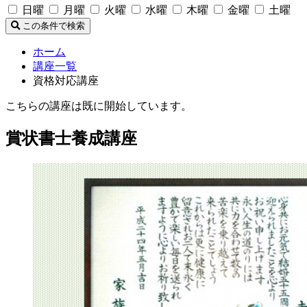
日曜
月曜
火曜
水曜
木曜
金曜
土曜
この条件で検索
ホーム
講座一覧
資格対応講座
こちらの講座は既に開始しています。
賞状書士養成講座