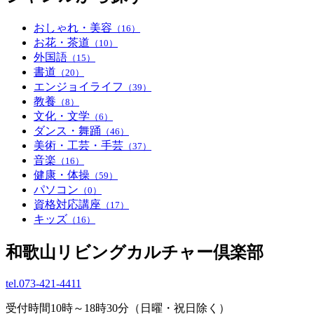
おしゃれ・美容
（16）
お花・茶道
（10）
外国語
（15）
書道
（20）
エンジョイライフ
（39）
教養
（8）
文化・文学
（6）
ダンス・舞踊
（46）
美術・工芸・手芸
（37）
音楽
（16）
健康・体操
（59）
パソコン
（0）
資格対応講座
（17）
キッズ
（16）
和歌山リビングカルチャー倶楽部
tel.
073-421-4411
受付時間10時～18時30分（日曜・祝日除く）