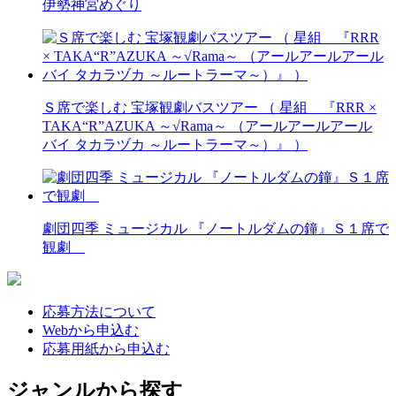
伊勢神宮めぐり
Ｓ席で楽しむ 宝塚観劇バスツアー （ 星組 『RRR ×
TAKA“R”AZUKA ～√Rama～ （アールアールアール
バイ タカラヅカ ～ルートラーマ～）』 ）
劇団四季 ミュージカル 『ノートルダムの鐘』Ｓ１席で
観劇
応募方法について
Webから申込む
応募用紙から申込む
ジャンルから探す