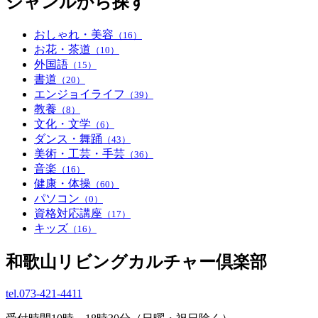
ジャンルから探す
おしゃれ・美容
（16）
お花・茶道
（10）
外国語
（15）
書道
（20）
エンジョイライフ
（39）
教養
（8）
文化・文学
（6）
ダンス・舞踊
（43）
美術・工芸・手芸
（36）
音楽
（16）
健康・体操
（60）
パソコン
（0）
資格対応講座
（17）
キッズ
（16）
和歌山リビングカルチャー倶楽部
tel.
073-421-4411