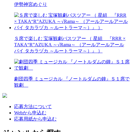
伊勢神宮めぐり
Ｓ席で楽しむ 宝塚観劇バスツアー （ 星組 『RRR ×
TAKA“R”AZUKA ～√Rama～ （アールアールアール
バイ タカラヅカ ～ルートラーマ～）』 ）
劇団四季 ミュージカル 『ノートルダムの鐘』Ｓ１席で
観劇
応募方法について
Webから申込む
応募用紙から申込む