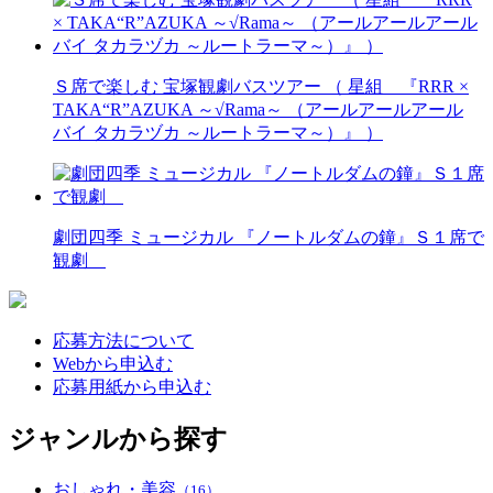
Ｓ席で楽しむ 宝塚観劇バスツアー （ 星組 『RRR ×
TAKA“R”AZUKA ～√Rama～ （アールアールアール
バイ タカラヅカ ～ルートラーマ～）』 ）
劇団四季 ミュージカル 『ノートルダムの鐘』Ｓ１席で
観劇
応募方法について
Webから申込む
応募用紙から申込む
ジャンルから探す
おしゃれ・美容
（16）