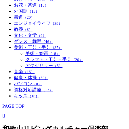
お花・茶道
（10）
外国語
（15）
書道
（20）
エンジョイライフ
（39）
教養
（8）
文化・文学
（6）
ダンス・舞踊
（46）
美術・工芸・手芸
（37）
美術・絵画
（18）
クラフト・工芸・手芸
（20）
アクセサリー
（5）
音楽
（16）
健康・体操
（59）
パソコン
（0）
資格対応講座
（17）
キッズ
（16）
PAGE TOP
和歌山リビングカルチャー倶楽部