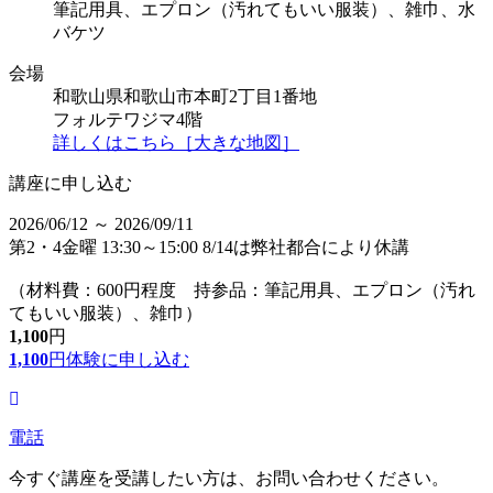
筆記用具、エプロン（汚れてもいい服装）、雑巾、水
バケツ
会場
和歌山県和歌山市本町2丁目1番地
フォルテワジマ4階
詳しくはこちら［大きな地図］
講座に申し込む
2026/06/12 ～ 2026/09/11
第2・4金曜 13:30～15:00 8/14は弊社都合により休講
（材料費：600円程度 持参品：筆記用具、エプロン（汚れ
てもいい服装）、雑巾）
1,100
円
1,100
円
体験に申し込む
電話
今すぐ講座を受講したい方は、お問い合わせください。