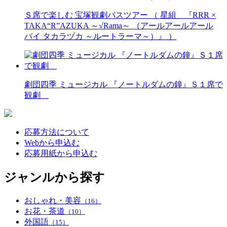
Ｓ席で楽しむ 宝塚観劇バスツアー （ 星組 『RRR ×
TAKA“R”AZUKA ～√Rama～ （アールアールアール
バイ タカラヅカ ～ルートラーマ～）』 ）
劇団四季 ミュージカル 『ノートルダムの鐘』Ｓ１席で
観劇
応募方法について
Webから申込む
応募用紙から申込む
ジャンルから探す
おしゃれ・美容
（16）
お花・茶道
（10）
外国語
（15）