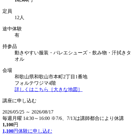
定員
12人
途中体験
有
持参品
動きやすい服装・バレエシューズ・飲み物・汗拭きタ
オル
会場
和歌山県和歌山市本町2丁目1番地
フォルテワジマ4階
詳しくはこちら［大きな地図］
講座に申し込む
2026/05/25 ～ 2026/08/17
毎週月曜 14:30～16:00 ※7/6、7/13は講師都合により休講
1,100
円
1,100
円
体験に申し込む