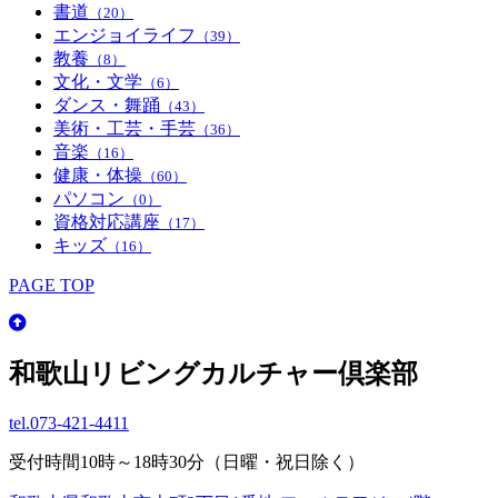
書道
（20）
エンジョイライフ
（39）
教養
（8）
文化・文学
（6）
ダンス・舞踊
（43）
美術・工芸・手芸
（36）
音楽
（16）
健康・体操
（60）
パソコン
（0）
資格対応講座
（17）
キッズ
（16）
PAGE TOP
和歌山リビングカルチャー倶楽部
tel.
073-421-4411
受付時間10時～18時30分（日曜・祝日除く）