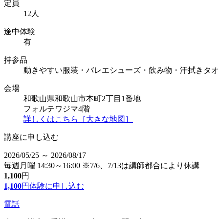
定員
12人
途中体験
有
持参品
動きやすい服装・バレエシューズ・飲み物・汗拭きタオ
会場
和歌山県和歌山市本町2丁目1番地
フォルテワジマ4階
詳しくはこちら［大きな地図］
講座に申し込む
2026/05/25 ～ 2026/08/17
毎週月曜 14:30～16:00 ※7/6、7/13は講師都合により休講
1,100
円
1,100
円
体験に申し込む
電話