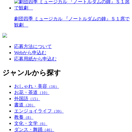
劇団四季 ミュージカル 『ノートルダムの鐘』Ｓ１席で
観劇
応募方法について
Webから申込む
応募用紙から申込む
ジャンルから探す
おしゃれ・美容
（16）
お花・茶道
（10）
外国語
（15）
書道
（20）
エンジョイライフ
（39）
教養
（8）
文化・文学
（6）
ダンス・舞踊
（46）