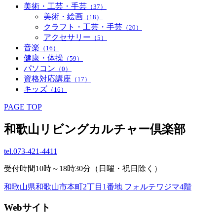
美術・工芸・手芸
（37）
美術・絵画
（18）
クラフト・工芸・手芸
（20）
アクセサリー
（5）
音楽
（16）
健康・体操
（59）
パソコン
（0）
資格対応講座
（17）
キッズ
（16）
PAGE TOP
和歌山リビングカルチャー倶楽部
tel.
073-421-4411
受付時間10時～18時30分（日曜・祝日除く）
和歌山県和歌山市本町2丁目1番地 フォルテワジマ4階
Webサイト