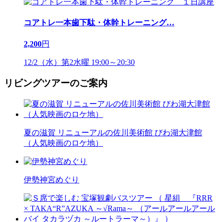
コアトレ一本歯下駄・体幹トレーニング
…
2,200
円
12/2（水）第2水曜 19:00～20:30
リビングツアーのご案内
夏の滋賀 リニューアルの佐川美術館 びわ湖大津館
（人気映画のロケ地）
伊勢神宮めぐり