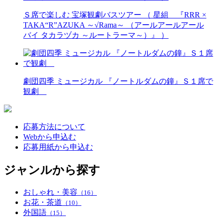
Ｓ席で楽しむ 宝塚観劇バスツアー （ 星組 『RRR ×
TAKA“R”AZUKA ～√Rama～ （アールアールアール
バイ タカラヅカ ～ルートラーマ～）』 ）
劇団四季 ミュージカル 『ノートルダムの鐘』Ｓ１席で
観劇
応募方法について
Webから申込む
応募用紙から申込む
ジャンルから探す
おしゃれ・美容
（16）
お花・茶道
（10）
外国語
（15）