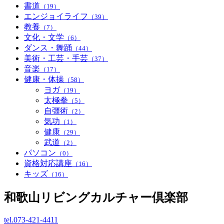
書道
（19）
エンジョイライフ
（39）
教養
（7）
文化・文学
（6）
ダンス・舞踊
（44）
美術・工芸・手芸
（37）
音楽
（17）
健康・体操
（58）
ヨガ
（19）
太極拳
（5）
自彊術
（2）
気功
（1）
健康
（29）
武道
（2）
パソコン
（0）
資格対応講座
（16）
キッズ
（16）
和歌山リビングカルチャー倶楽部
tel.
073-421-4411