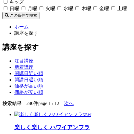
キッズ
日曜
月曜
火曜
水曜
木曜
金曜
土曜
この条件で検索
ホーム
講座を探す
講座を探す
注目講座
新着講座
開講日近い順
開講日遅い順
価格が高い順
価格が安い順
検索結果 240件
page 1 / 12
次へ
NEW
楽しく楽しく ハワイアンフラ