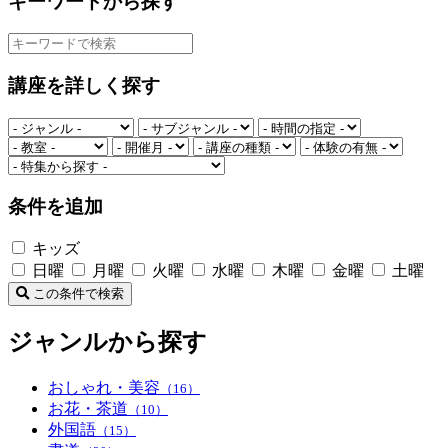
キーワードから探す
講座を詳しく探す
条件を追加
キッズ
日曜
月曜
火曜
水曜
木曜
金曜
土曜
この条件で検索
ジャンルから探す
おしゃれ・美容
（16）
お花・茶道
（10）
外国語
（15）