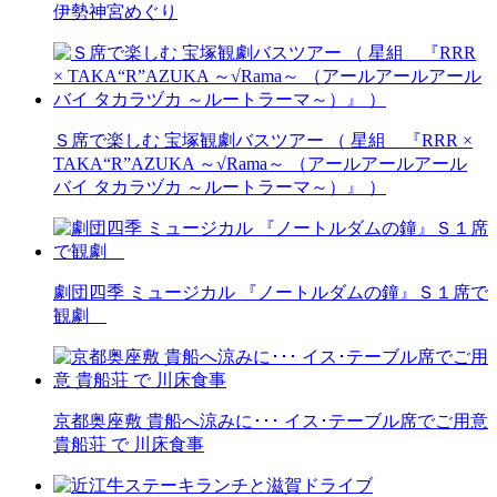
伊勢神宮めぐり
Ｓ席で楽しむ 宝塚観劇バスツアー （ 星組 『RRR ×
TAKA“R”AZUKA ～√Rama～ （アールアールアール
バイ タカラヅカ ～ルートラーマ～）』 ）
劇団四季 ミュージカル 『ノートルダムの鐘』Ｓ１席で
観劇
京都奥座敷 貴船へ涼みに･･･ イス･テーブル席でご用意
貴船荘 で 川床食事