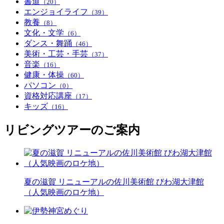
書道
（20）
エンジョイライフ
（39）
教養
（8）
文化・文学
（6）
ダンス・舞踊
（46）
美術・工芸・手芸
（37）
音楽
（16）
健康・体操
（60）
パソコン
（0）
資格対応講座
（17）
キッズ
（16）
リビングツアーのご案内
夏の滋賀 リニューアルの佐川美術館 びわ湖大津館
（人気映画のロケ地）