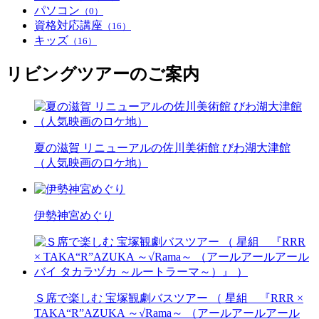
パソコン
（0）
資格対応講座
（16）
キッズ
（16）
リビングツアーのご案内
夏の滋賀 リニューアルの佐川美術館 びわ湖大津館
（人気映画のロケ地）
伊勢神宮めぐり
Ｓ席で楽しむ 宝塚観劇バスツアー （ 星組 『RRR ×
TAKA“R”AZUKA ～√Rama～ （アールアールアール