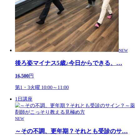
NEW
後ろ姿マイナス5歳♪今日からできる、
…
16,500
円
第1・3火曜 10:00～11:00
1日講座
NEW
～その不調、更年期？それとも受診のサ
…