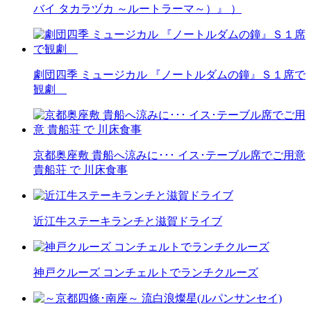
バイ タカラヅカ ～ルートラーマ～）』 ）
劇団四季 ミュージカル 『ノートルダムの鐘』Ｓ１席で
観劇
京都奥座敷 貴船へ涼みに･･･ イス･テーブル席でご用意
貴船荘 で 川床食事
近江牛ステーキランチと滋賀ドライブ
神戸クルーズ コンチェルトでランチクルーズ