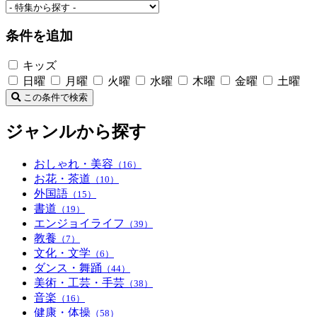
条件を追加
キッズ
日曜
月曜
火曜
水曜
木曜
金曜
土曜
この条件で検索
ジャンルから探す
おしゃれ・美容
（16）
お花・茶道
（10）
外国語
（15）
書道
（19）
エンジョイライフ
（39）
教養
（7）
文化・文学
（6）
ダンス・舞踊
（44）
美術・工芸・手芸
（38）
音楽
（16）
健康・体操
（58）