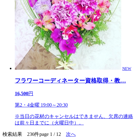
NEW
フラワーコーディネーター資格取得・教
…
16,500
円
第2・4金曜 19:00～20:30
※当日の花材のキャンセルはできません、欠席の連絡
は前々日までに（火曜日中）。
検索結果 236件
page 1 / 12
次へ