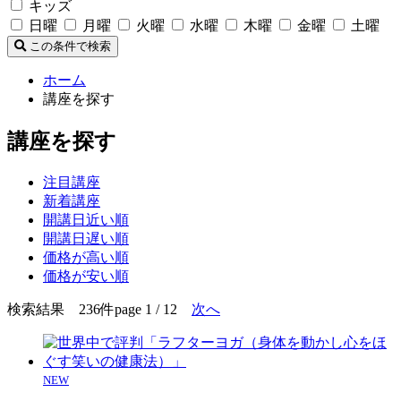
キッズ
日曜
月曜
火曜
水曜
木曜
金曜
土曜
この条件で検索
ホーム
講座を探す
講座を探す
注目講座
新着講座
開講日近い順
開講日遅い順
価格が高い順
価格が安い順
検索結果 236件
page 1 / 12
次へ
NEW