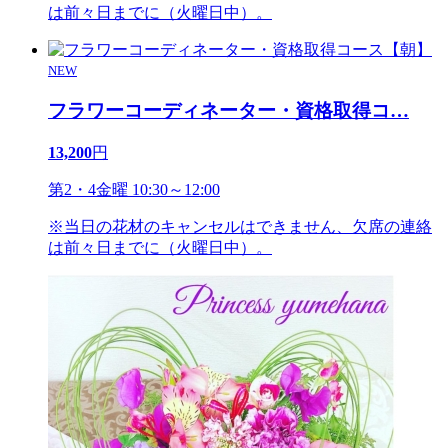
は前々日までに（火曜日中）。
NEW
フラワーコーディネーター・資格取得コ
…
13,200
円
第2・4金曜 10:30～12:00
※当日の花材のキャンセルはできません、欠席の連絡
は前々日までに（火曜日中）。