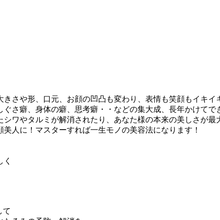
大きさや形、口元、お顔の凹凸も変わり、表情も笑顔もイキイ
しぐさ癖、身体の癖、思考癖・・などの集大成、長年かけてで
たシワやタルミが解消されたり、あなた様の本来の美しさが最
顔美人に！マスターすれば一生モノの美容法になります！
しく
して