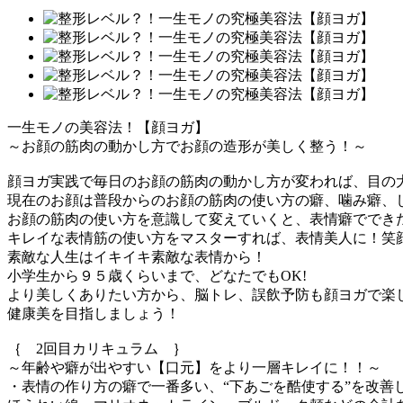
一生モノの美容法！【顔ヨガ】
～お顔の筋肉の動かし方でお顔の造形が美しく整う！～
顔ヨガ実践で毎日のお顔の筋肉の動かし方が変われば、目の
現在のお顔は普段からのお顔の筋肉の使い方の癖、噛み癖、
お顔の筋肉の使い方を意識して変えていくと、表情癖ででき
キレイな表情筋の使い方をマスターすれば、表情美人に！笑
素敵な人生はイキイキ素敵な表情から！
小学生から９５歳くらいまで、どなたでもOK!
より美しくありたい方から、脳トレ、誤飲予防も顔ヨガで楽
健康美を目指しましょう！
｛ 2回目カリキュラム ｝
～年齢や癖が出やすい【口元】をより一層キレイに！！～
・表情の作り方の癖で一番多い、“下あごを酷使する”を改善