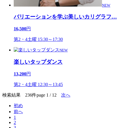
NEW
バリエーションを学ぶ美しいカリグラフ
…
16,500
円
第2・4土曜 15:30～17:30
NEW
楽しいタップダンス
13,200
円
第2・4土曜 12:30～13:45
検索結果 236件
page 1 / 12
次へ
初め
前へ
1
2
3