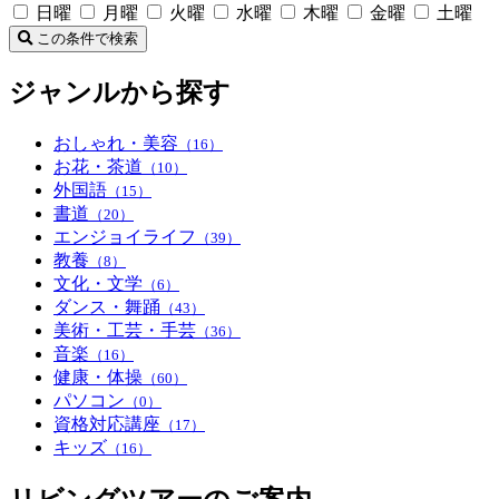
日曜
月曜
火曜
水曜
木曜
金曜
土曜
この条件で検索
ジャンルから探す
おしゃれ・美容
（16）
お花・茶道
（10）
外国語
（15）
書道
（20）
エンジョイライフ
（39）
教養
（8）
文化・文学
（6）
ダンス・舞踊
（43）
美術・工芸・手芸
（36）
音楽
（16）
健康・体操
（60）
パソコン
（0）
資格対応講座
（17）
キッズ
（16）