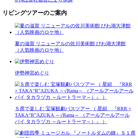
リビングツアーのご案内
夏の滋賀 リニューアルの佐川美術館 びわ湖大津館
（人気映画のロケ地）
伊勢神宮めぐり
Ｓ席で楽しむ 宝塚観劇バスツアー （ 星組 『RRR ×
TAKA“R”AZUKA ～√Rama～ （アールアールアール
バイ タカラヅカ ～ルートラーマ～）』 ）