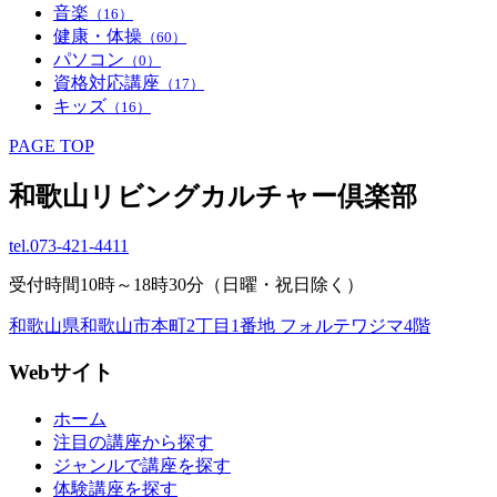
音楽
（16）
健康・体操
（60）
パソコン
（0）
資格対応講座
（17）
キッズ
（16）
PAGE TOP
和歌山リビングカルチャー倶楽部
tel.
073-421-4411
受付時間10時～18時30分（日曜・祝日除く）
和歌山県和歌山市本町2丁目1番地 フォルテワジマ4階
Webサイト
ホーム
注目の講座から探す
ジャンルで講座を探す
体験講座を探す