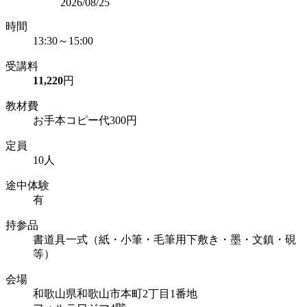
2026/08/25
時間
13:30～15:00
受講料
11,220
円
教材費
お手本コピー代300円
定員
10人
途中体験
有
持参品
書道具一式（紙・小筆・毛筆用下敷き・墨・文鎮・硯
等）
会場
和歌山県和歌山市本町2丁目1番地