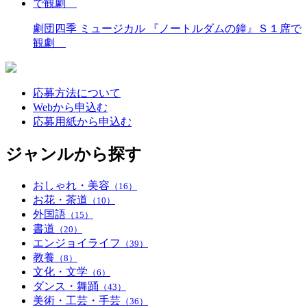
劇団四季 ミュージカル 『ノートルダムの鐘』Ｓ１席で
観劇
応募方法について
Webから申込む
応募用紙から申込む
ジャンルから探す
おしゃれ・美容
（16）
お花・茶道
（10）
外国語
（15）
書道
（20）
エンジョイライフ
（39）
教養
（8）
文化・文学
（6）
ダンス・舞踊
（43）
美術・工芸・手芸
（36）