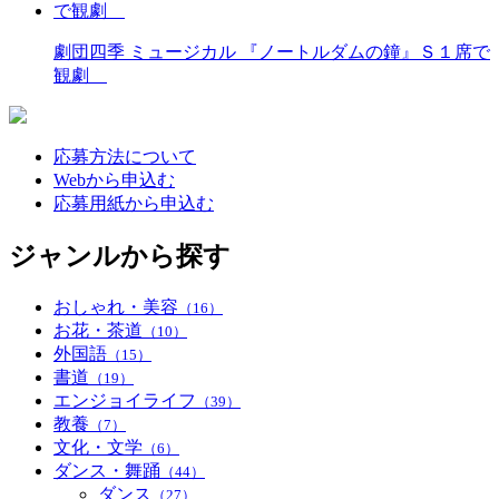
劇団四季 ミュージカル 『ノートルダムの鐘』Ｓ１席で
観劇
応募方法について
Webから申込む
応募用紙から申込む
ジャンルから探す
おしゃれ・美容
（16）
お花・茶道
（10）
外国語
（15）
書道
（19）
エンジョイライフ
（39）
教養
（7）
文化・文学
（6）
ダンス・舞踊
（44）
ダンス
（27）