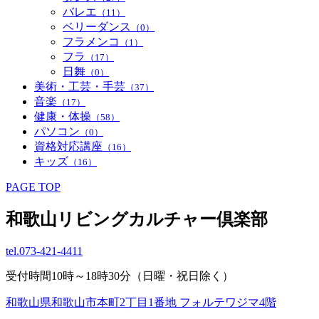
バレエ
（11）
ベリーダンス
（0）
フラメンコ
（1）
フラ
（17）
日舞
（0）
美術・工芸・手芸
（37）
音楽
（17）
健康・体操
（58）
パソコン
（0）
資格対応講座
（16）
キッズ
（16）
PAGE TOP
和歌山リビングカルチャー倶楽部
tel.
073-421-4411
受付時間10時～18時30分（日曜・祝日除く）
和歌山県和歌山市本町2丁目1番地 フォルテワジマ4階