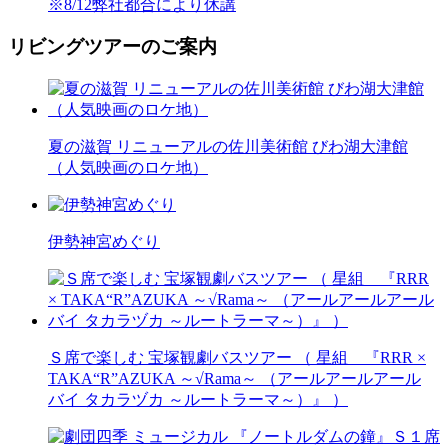
※8/12弊社都合により休講
リビングツアーのご案内
夏の滋賀 リニューアルの佐川美術館 びわ湖大津館
（人気映画のロケ地）
伊勢神宮めぐり
Ｓ席で楽しむ 宝塚観劇バスツアー （ 星組 『RRR ×
TAKA“R”AZUKA ～√Rama～ （アールアールアール
バイ タカラヅカ ～ルートラーマ～）』 ）