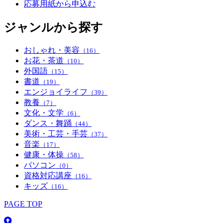
応募用紙から申込む
ジャンルから探す
おしゃれ・美容
（16）
お花・茶道
（10）
外国語
（15）
書道
（19）
エンジョイライフ
（39）
教養
（7）
文化・文学
（6）
ダンス・舞踊
（44）
美術・工芸・手芸
（37）
音楽
（17）
健康・体操
（58）
パソコン
（0）
資格対応講座
（16）
キッズ
（16）
PAGE TOP