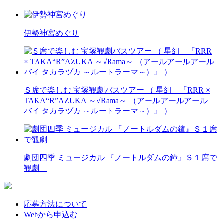
伊勢神宮めぐり
Ｓ席で楽しむ 宝塚観劇バスツアー （ 星組 『RRR ×
TAKA“R”AZUKA ～√Rama～ （アールアールアール
バイ タカラヅカ ～ルートラーマ～）』 ）
劇団四季 ミュージカル 『ノートルダムの鐘』Ｓ１席で
観劇
応募方法について
Webから申込む