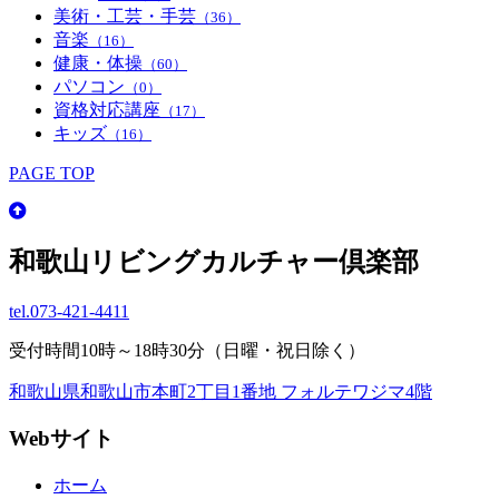
美術・工芸・手芸
（36）
音楽
（16）
健康・体操
（60）
パソコン
（0）
資格対応講座
（17）
キッズ
（16）
PAGE TOP
和歌山リビングカルチャー倶楽部
tel.
073-421-4411
受付時間10時～18時30分（日曜・祝日除く）
和歌山県和歌山市本町2丁目1番地 フォルテワジマ4階
Webサイト
ホーム