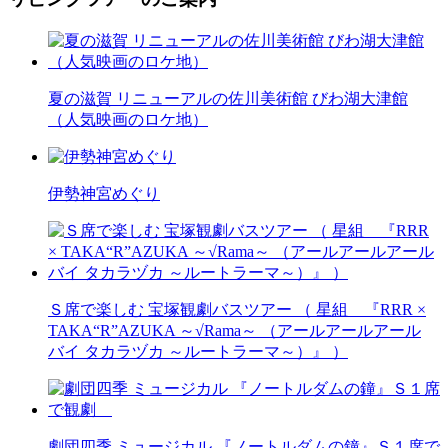
夏の滋賀 リニューアルの佐川美術館 びわ湖大津館
（人気映画のロケ地）
伊勢神宮めぐり
Ｓ席で楽しむ 宝塚観劇バスツアー （ 星組 『RRR ×
TAKA“R”AZUKA ～√Rama～ （アールアールアール
バイ タカラヅカ ～ルートラーマ～）』 ）
劇団四季 ミュージカル 『ノートルダムの鐘』Ｓ１席で