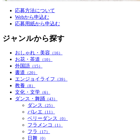
応募方法について
Webから申込む
応募用紙から申込む
ジャンルから探す
おしゃれ・美容
（16）
お花・茶道
（10）
外国語
（15）
書道
（20）
エンジョイライフ
（39）
教養
（8）
文化・文学
（6）
ダンス・舞踊
（43）
ダンス
（25）
バレエ
（11）
ベリーダンス
（0）
フラメンコ
（1）
フラ
（17）
日舞
（0）