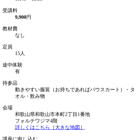
受講料
9,900
円
教材費
なし
定員
15人
途中体験
有
持参品
動きやすい服装（お持ちであればパウスカート）・タ
オル・飲み物
会場
和歌山県和歌山市本町2丁目1番地
フォルテワジマ4階
詳しくはこちら［大きな地図］
講座に申し込む