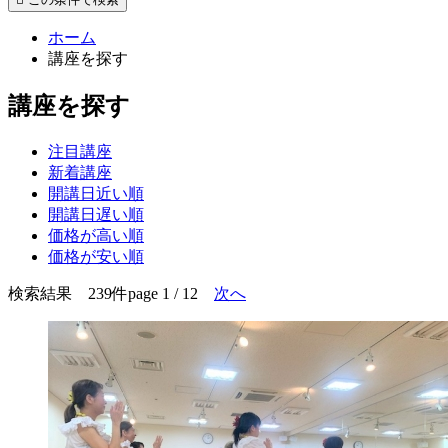
ホーム
講座を探す
講座を探す
注目講座
新着講座
開講日近い順
開講日遅い順
価格が高い順
価格が安い順
検索結果 239件
page 1 / 12
次へ