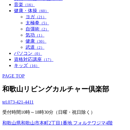
音楽
（16）
健康・体操
（60）
ヨガ
（21）
太極拳
（5）
自彊術
（2）
気功
（1）
健康
（30）
武道
（2）
パソコン
（0）
資格対応講座
（17）
キッズ
（16）
PAGE TOP
和歌山リビングカルチャー倶楽部
tel.
073-421-4411
受付時間10時～18時30分（日曜・祝日除く）
和歌山県和歌山市本町2丁目1番地 フォルテワジマ4階