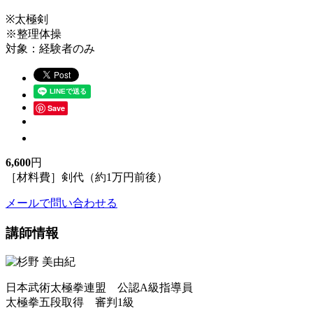
※太極剣
※整理体操
対象：経験者のみ
Save
6,600
円
［材料費］剣代（約1万円前後）
メールで問い合わせる
講師情報
日本武術太極拳連盟 公認A級指導員
太極拳五段取得 審判1級