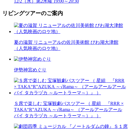
12/2（水）第2水曜 19:00～20:30
リビングツアーのご案内
夏の滋賀 リニューアルの佐川美術館 びわ湖大津館
（人気映画のロケ地）
伊勢神宮めぐり
Ｓ席で楽しむ 宝塚観劇バスツアー （ 星組 『RRR ×
TAKA“R”AZUKA ～√Rama～ （アールアールアール
バイ タカラヅカ ～ルートラーマ～）』 ）