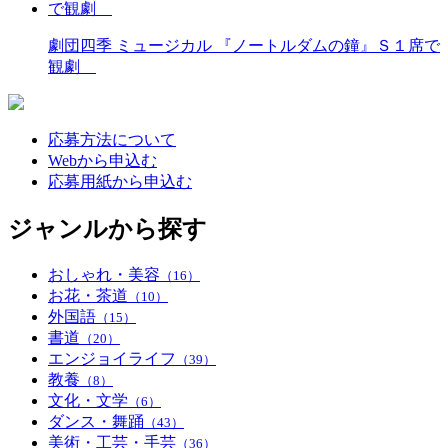
劇団四季 ミュージカル 『ノートルダムの鐘』Ｓ１席で
観劇
応募方法について
Webから申込む
応募用紙から申込む
ジャンルから探す
おしゃれ・美容
（16）
お花・茶道
（10）
外国語
（15）
書道
（20）
エンジョイライフ
（39）
教養
（8）
文化・文学
（6）
ダンス・舞踊
（43）
美術・工芸・手芸
（36）