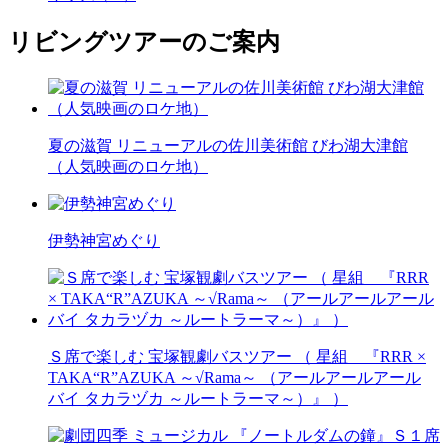
リビングツアーのご案内
夏の滋賀 リニューアルの佐川美術館 びわ湖大津館
（人気映画のロケ地）
伊勢神宮めぐり
Ｓ席で楽しむ 宝塚観劇バスツアー （ 星組 『RRR ×
TAKA“R”AZUKA ～√Rama～ （アールアールアール
バイ タカラヅカ ～ルートラーマ～）』 ）