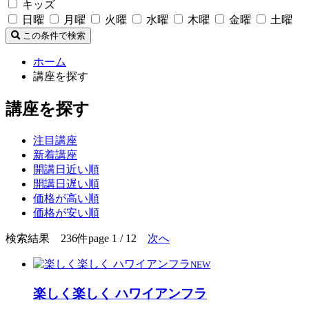
キッズ
日曜
月曜
火曜
水曜
木曜
金曜
土曜
この条件で検索
ホーム
講座を探す
講座を探す
注目講座
新着講座
開講日近い順
開講日遅い順
価格が高い順
価格が安い順
検索結果 236件
page 1 / 12
次へ
NEW
楽しく楽しく ハワイアンフラ