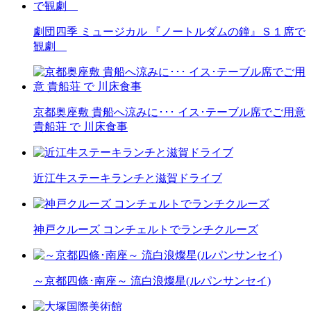
劇団四季 ミュージカル 『ノートルダムの鐘』Ｓ１席で
観劇
京都奥座敷 貴船へ涼みに･･･ イス･テーブル席でご用意
貴船荘 で 川床食事
近江牛ステーキランチと滋賀ドライブ
神戸クルーズ コンチェルトでランチクルーズ
～京都四條･南座～ 流白浪燦星(ルパンサンセイ)