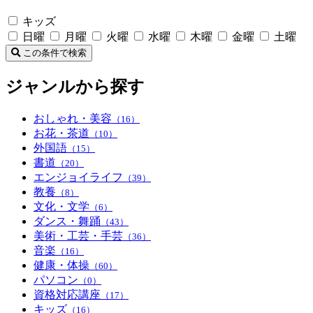
キッズ
日曜
月曜
火曜
水曜
木曜
金曜
土曜
この条件で検索
ジャンルから探す
おしゃれ・美容
（16）
お花・茶道
（10）
外国語
（15）
書道
（20）
エンジョイライフ
（39）
教養
（8）
文化・文学
（6）
ダンス・舞踊
（43）
美術・工芸・手芸
（36）
音楽
（16）
健康・体操
（60）
パソコン
（0）
資格対応講座
（17）
キッズ
（16）