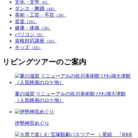
文化・文学
（6）
ダンス・舞踊
（44）
美術・工芸・手芸
（38）
音楽
（16）
健康・体操
（58）
パソコン
（0）
資格対応講座
（16）
キッズ
（16）
リビングツアーのご案内
夏の滋賀 リニューアルの佐川美術館 びわ湖大津館
（人気映画のロケ地）
伊勢神宮めぐり