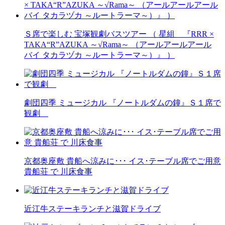
Ｓ席で楽しむ 宝塚観劇バスツアー （ 星組 『RRR ×
TAKA“R”AZUKA ～√Rama～ （アールアールアール
バイ タカラヅカ ～ルートラーマ～）』 ）
劇団四季 ミュージカル 『ノートルダムの鐘』Ｓ１席で
観劇
京都奥座敷 貴船へ涼みに･･･ イス･テーブル席でご用意
貴船荘 で 川床食事
近江牛ステーキランチと滋賀ドライブ