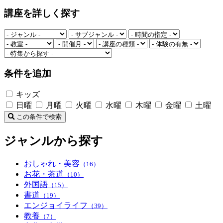
講座を詳しく探す
条件を追加
キッズ
日曜
月曜
火曜
水曜
木曜
金曜
土曜
この条件で検索
ジャンルから探す
おしゃれ・美容
（16）
お花・茶道
（10）
外国語
（15）
書道
（19）
エンジョイライフ
（39）
教養
（7）