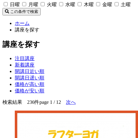
日曜
月曜
火曜
水曜
木曜
金曜
土曜
この条件で検索
ホーム
講座を探す
講座を探す
注目講座
新着講座
開講日近い順
開講日遅い順
価格が高い順
価格が安い順
検索結果 236件
page 1 / 12
次へ