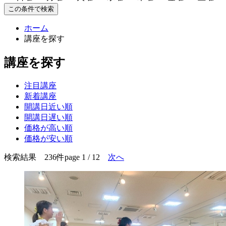
この条件で検索
ホーム
講座を探す
講座を探す
注目講座
新着講座
開講日近い順
開講日遅い順
価格が高い順
価格が安い順
検索結果 236件
page 1 / 12
次へ