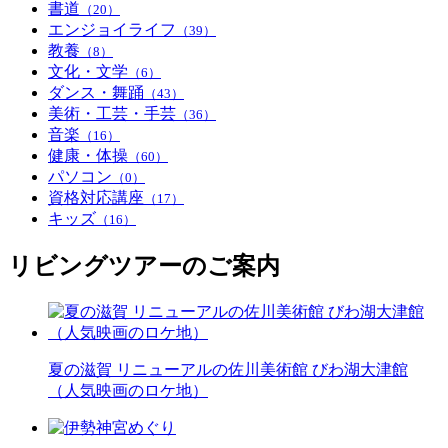
書道
（20）
エンジョイライフ
（39）
教養
（8）
文化・文学
（6）
ダンス・舞踊
（43）
美術・工芸・手芸
（36）
音楽
（16）
健康・体操
（60）
パソコン
（0）
資格対応講座
（17）
キッズ
（16）
リビングツアーのご案内
夏の滋賀 リニューアルの佐川美術館 びわ湖大津館
（人気映画のロケ地）