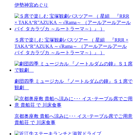
伊勢神宮めぐり
Ｓ席で楽しむ 宝塚観劇バスツアー （ 星組 『RRR ×
TAKA“R”AZUKA ～√Rama～ （アールアールアール
バイ タカラヅカ ～ルートラーマ～）』 ）
劇団四季 ミュージカル 『ノートルダムの鐘』Ｓ１席で
観劇
京都奥座敷 貴船へ涼みに･･･ イス･テーブル席でご用意
貴船荘 で 川床食事