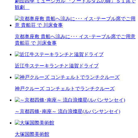
劇団四季 ミュージカル 『ノートルダムの鐘』Ｓ１席で
観劇
京都奥座敷 貴船へ涼みに･･･ イス･テーブル席でご用意
貴船荘 で 川床食事
近江牛ステーキランチと滋賀ドライブ
神戸クルーズ コンチェルトでランチクルーズ
～京都四條･南座～ 流白浪燦星(ルパンサンセイ)
大塚国際美術館