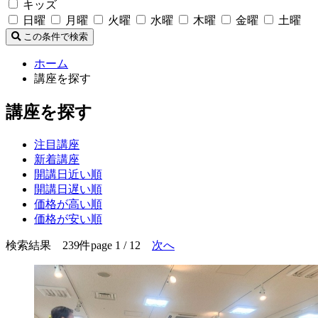
キッズ
日曜
月曜
火曜
水曜
木曜
金曜
土曜
この条件で検索
ホーム
講座を探す
講座を探す
注目講座
新着講座
開講日近い順
開講日遅い順
価格が高い順
価格が安い順
検索結果 239件
page 1 / 12
次へ