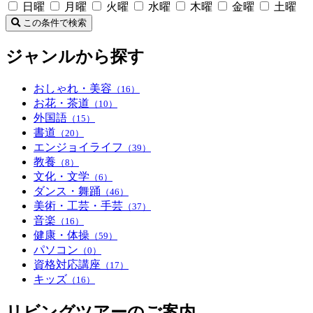
日曜
月曜
火曜
水曜
木曜
金曜
土曜
この条件で検索
ジャンルから探す
おしゃれ・美容
（16）
お花・茶道
（10）
外国語
（15）
書道
（20）
エンジョイライフ
（39）
教養
（8）
文化・文学
（6）
ダンス・舞踊
（46）
美術・工芸・手芸
（37）
音楽
（16）
健康・体操
（59）
パソコン
（0）
資格対応講座
（17）
キッズ
（16）
リビングツアーのご案内