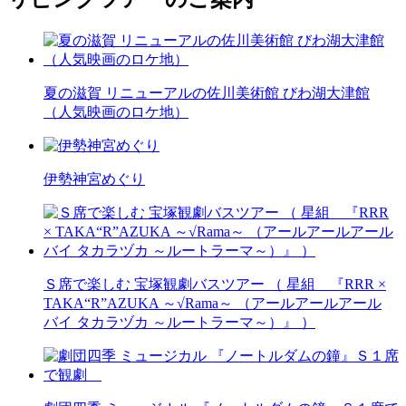
夏の滋賀 リニューアルの佐川美術館 びわ湖大津館
（人気映画のロケ地）
伊勢神宮めぐり
Ｓ席で楽しむ 宝塚観劇バスツアー （ 星組 『RRR ×
TAKA“R”AZUKA ～√Rama～ （アールアールアール
バイ タカラヅカ ～ルートラーマ～）』 ）