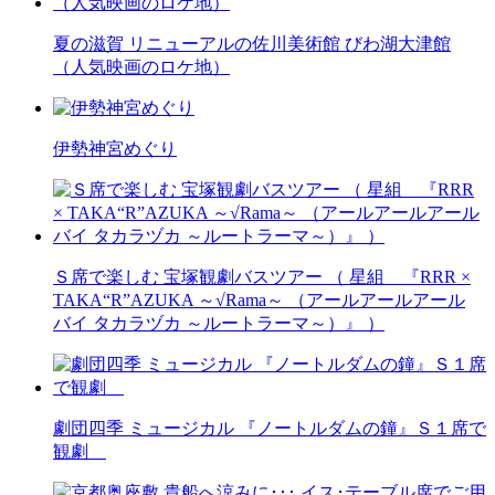
夏の滋賀 リニューアルの佐川美術館 びわ湖大津館
（人気映画のロケ地）
伊勢神宮めぐり
Ｓ席で楽しむ 宝塚観劇バスツアー （ 星組 『RRR ×
TAKA“R”AZUKA ～√Rama～ （アールアールアール
バイ タカラヅカ ～ルートラーマ～）』 ）
劇団四季 ミュージカル 『ノートルダムの鐘』Ｓ１席で
観劇