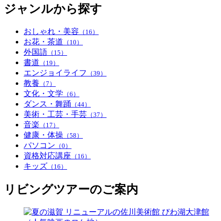
ジャンルから探す
おしゃれ・美容
（16）
お花・茶道
（10）
外国語
（15）
書道
（19）
エンジョイライフ
（39）
教養
（7）
文化・文学
（6）
ダンス・舞踊
（44）
美術・工芸・手芸
（37）
音楽
（17）
健康・体操
（58）
パソコン
（0）
資格対応講座
（16）
キッズ
（16）
リビングツアーのご案内