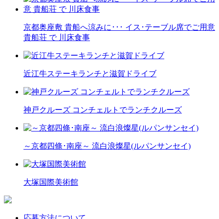
京都奥座敷 貴船へ涼みに･･･ イス･テーブル席でご用意
貴船荘 で 川床食事
近江牛ステーキランチと滋賀ドライブ
神戸クルーズ コンチェルトでランチクルーズ
～京都四條･南座～ 流白浪燦星(ルパンサンセイ)
大塚国際美術館
応募方法について