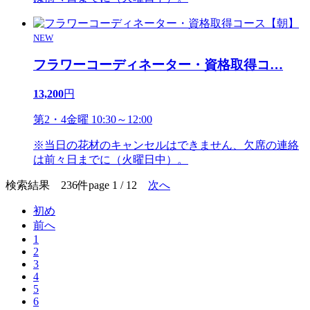
NEW
フラワーコーディネーター・資格取得コ
…
13,200
円
第2・4金曜 10:30～12:00
※当日の花材のキャンセルはできません、欠席の連絡
は前々日までに（火曜日中）。
検索結果 236件
page 1 / 12
次へ
初め
前へ
1
2
3
4
5
6