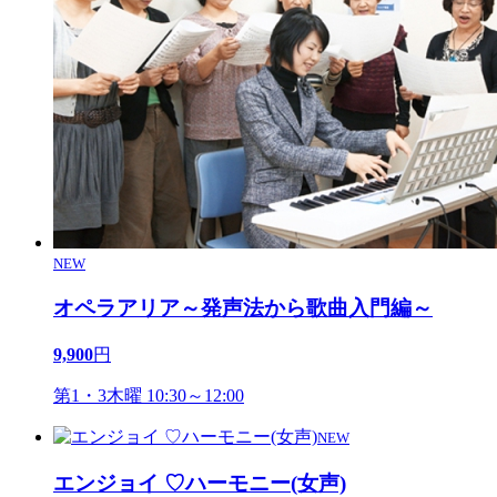
NEW
オペラアリア～発声法から歌曲入門編～
9,900
円
第1・3木曜 10:30～12:00
NEW
エンジョイ ♡ハーモニー(女声)