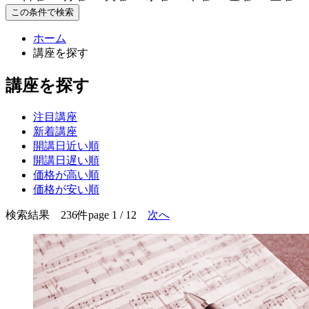
この条件で検索
ホーム
講座を探す
講座を探す
注目講座
新着講座
開講日近い順
開講日遅い順
価格が高い順
価格が安い順
検索結果 236件
page 1 / 12
次へ