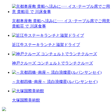
京都奥座敷 貴船へ涼みに･･･ イス･テーブル席でご用意
貴船荘 で 川床食事
近江牛ステーキランチと滋賀ドライブ
神戸クルーズ コンチェルトでランチクルーズ
～京都四條･南座～ 流白浪燦星(ルパンサンセイ)
大塚国際美術館