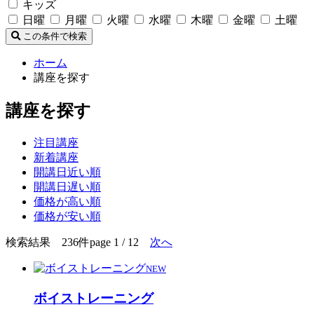
キッズ
日曜
月曜
火曜
水曜
木曜
金曜
土曜
この条件で検索
ホーム
講座を探す
講座を探す
注目講座
新着講座
開講日近い順
開講日遅い順
価格が高い順
価格が安い順
検索結果 236件
page 1 / 12
次へ
NEW
ボイストレーニング