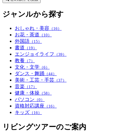
ジャンルから探す
おしゃれ・美容
（16）
お花・茶道
（10）
外国語
（15）
書道
（19）
エンジョイライフ
（39）
教養
（7）
文化・文学
（6）
ダンス・舞踊
（44）
美術・工芸・手芸
（37）
音楽
（17）
健康・体操
（58）
パソコン
（0）
資格対応講座
（16）
キッズ
（16）
リビングツアーのご案内