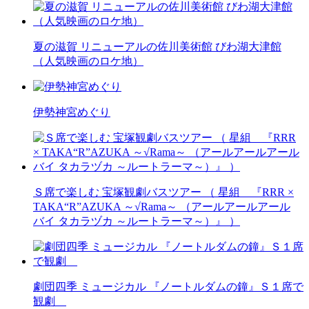
夏の滋賀 リニューアルの佐川美術館 びわ湖大津館
（人気映画のロケ地）
伊勢神宮めぐり
Ｓ席で楽しむ 宝塚観劇バスツアー （ 星組 『RRR ×
TAKA“R”AZUKA ～√Rama～ （アールアールアール
バイ タカラヅカ ～ルートラーマ～）』 ）
劇団四季 ミュージカル 『ノートルダムの鐘』Ｓ１席で
観劇