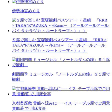
伊勢神宮めぐり
Ｓ席で楽しむ 宝塚観劇バスツアー （ 星組 『RRR ×
TAKA“R”AZUKA ～√Rama～ （アールアールアール
バイ タカラヅカ ～ルートラーマ～）』 ）
劇団四季 ミュージカル 『ノートルダムの鐘』Ｓ１席で
観劇
京都奥座敷 貴船へ涼みに･･･ イス･テーブル席でご用意
貴船荘 で 川床食事