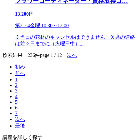
フラワーコーディネーター・資格取得コ
…
13,200
円
第2・4金曜 10:30～12:00
※当日の花材のキャンセルはできません、欠席の連絡
は前々日までに（火曜日中）。
検索結果 236件
page 1 / 12
次へ
初め
前へ
1
2
3
4
5
6
7
次へ
最後
講座を詳しく探す