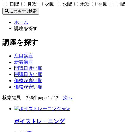
日曜
月曜
火曜
水曜
木曜
金曜
土曜
この条件で検索
ホーム
講座を探す
講座を探す
注目講座
新着講座
開講日近い順
開講日遅い順
価格が高い順
価格が安い順
検索結果 236件
page 1 / 12
次へ
NEW
ボイストレーニング