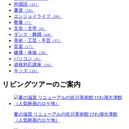
外国語
（15）
書道
（19）
エンジョイライフ
（39）
教養
（7）
文化・文学
（6）
ダンス・舞踊
（44）
美術・工芸・手芸
（37）
音楽
（17）
健康・体操
（58）
パソコン
（0）
資格対応講座
（16）
キッズ
（16）
リビングツアーのご案内
夏の滋賀 リニューアルの佐川美術館 びわ湖大津館
（人気映画のロケ地）