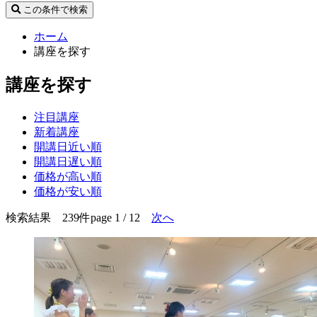
この条件で検索
ホーム
講座を探す
講座を探す
注目講座
新着講座
開講日近い順
開講日遅い順
価格が高い順
価格が安い順
検索結果 239件
page 1 / 12
次へ