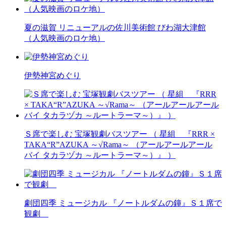
夏の滋賀 リニューアルの佐川美術館 びわ湖大津館
（人気映画のロケ地）
伊勢神宮めぐり
Ｓ席で楽しむ 宝塚観劇バスツアー （ 星組 『RRR ×
TAKA“R”AZUKA ～√Rama～ （アールアールアール
バイ タカラヅカ ～ルートラーマ～）』 ）
劇団四季 ミュージカル 『ノートルダムの鐘』Ｓ１席で
観劇