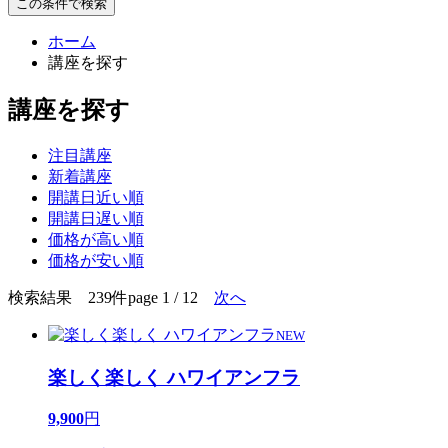
この条件で検索
ホーム
講座を探す
講座を探す
注目講座
新着講座
開講日近い順
開講日遅い順
価格が高い順
価格が安い順
検索結果 239件
page 1 / 12
次へ
NEW
楽しく楽しく ハワイアンフラ
9,900
円