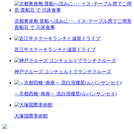
京都奥座敷 貴船へ涼みに･･･ イス･テーブル席でご用意
貴船荘 で 川床食事
近江牛ステーキランチと滋賀ドライブ
神戸クルーズ コンチェルトでランチクルーズ
～京都四條･南座～ 流白浪燦星(ルパンサンセイ)
大塚国際美術館