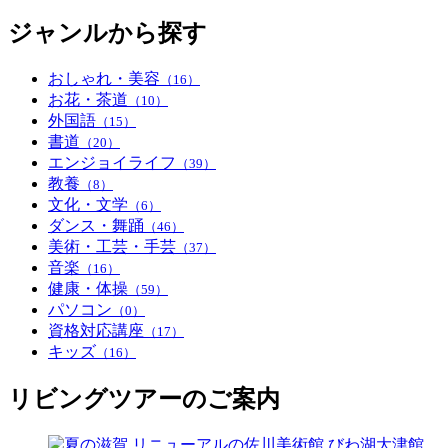
ジャンルから探す
おしゃれ・美容
（16）
お花・茶道
（10）
外国語
（15）
書道
（20）
エンジョイライフ
（39）
教養
（8）
文化・文学
（6）
ダンス・舞踊
（46）
美術・工芸・手芸
（37）
音楽
（16）
健康・体操
（59）
パソコン
（0）
資格対応講座
（17）
キッズ
（16）
リビングツアーのご案内