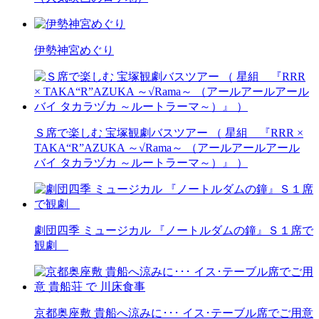
伊勢神宮めぐり
Ｓ席で楽しむ 宝塚観劇バスツアー （ 星組 『RRR ×
TAKA“R”AZUKA ～√Rama～ （アールアールアール
バイ タカラヅカ ～ルートラーマ～）』 ）
劇団四季 ミュージカル 『ノートルダムの鐘』Ｓ１席で
観劇
京都奥座敷 貴船へ涼みに･･･ イス･テーブル席でご用意