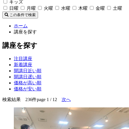
キッズ
日曜
月曜
火曜
水曜
木曜
金曜
土曜
この条件で検索
ホーム
講座を探す
講座を探す
注目講座
新着講座
開講日近い順
開講日遅い順
価格が高い順
価格が安い順
検索結果 236件
page 1 / 12
次へ