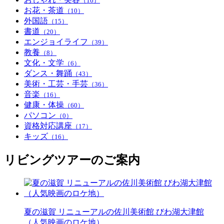
（16）
お花・茶道
（10）
外国語
（15）
書道
（20）
エンジョイライフ
（39）
教養
（8）
文化・文学
（6）
ダンス・舞踊
（43）
美術・工芸・手芸
（36）
音楽
（16）
健康・体操
（60）
パソコン
（0）
資格対応講座
（17）
キッズ
（16）
リビングツアーのご案内
夏の滋賀 リニューアルの佐川美術館 びわ湖大津館
（人気映画のロケ地）