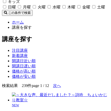
キッズ
日曜
月曜
火曜
水曜
木曜
金曜
土曜
この条件で検索
ホーム
講座を探す
講座を探す
注目講座
新着講座
開講日近い順
開講日遅い順
価格が高い順
価格が安い順
検索結果 239件
page 1 / 12
次へ
NEW