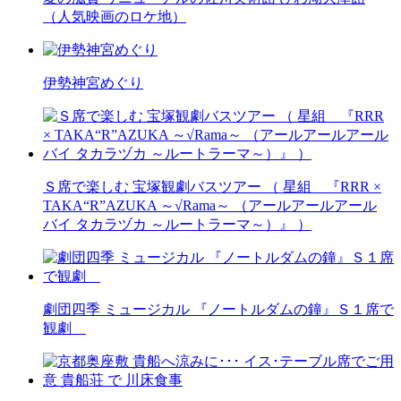
（人気映画のロケ地）
伊勢神宮めぐり
Ｓ席で楽しむ 宝塚観劇バスツアー （ 星組 『RRR ×
TAKA“R”AZUKA ～√Rama～ （アールアールアール
バイ タカラヅカ ～ルートラーマ～）』 ）
劇団四季 ミュージカル 『ノートルダムの鐘』Ｓ１席で
観劇