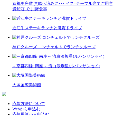
京都奥座敷 貴船へ涼みに･･･ イス･テーブル席でご用意
貴船荘 で 川床食事
近江牛ステーキランチと滋賀ドライブ
神戸クルーズ コンチェルトでランチクルーズ
～京都四條･南座～ 流白浪燦星(ルパンサンセイ)
大塚国際美術館
応募方法について
Webから申込む
応募用紙から申込む