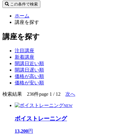
この条件で検索
ホーム
講座を探す
講座を探す
注目講座
新着講座
開講日近い順
開講日遅い順
価格が高い順
価格が安い順
検索結果 236件
page 1 / 12
次へ
NEW
ボイストレーニング
13,200
円