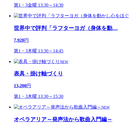
第1・3金曜 13:30～14:30
世界中で評判「ラフターヨガ（身体を動
…
7,920
円
第1・3木曜 13:30～14:45
NEW
表具・掛け軸づくり
13,200
円
第1・3木曜 13:30～15:30
NEW
オペラアリア～発声法から歌曲入門編～